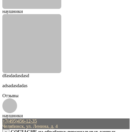
наушники
dfasdadasdasd
adsadasdadas
Отзывы
наушники
+7(495)456-12-35
Челябинск, ул. Ленина, д. 4
СОГЛАСИЕ на обработку персональных данных