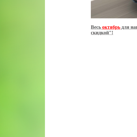
Весь
октябрь
для на
скидкой"!