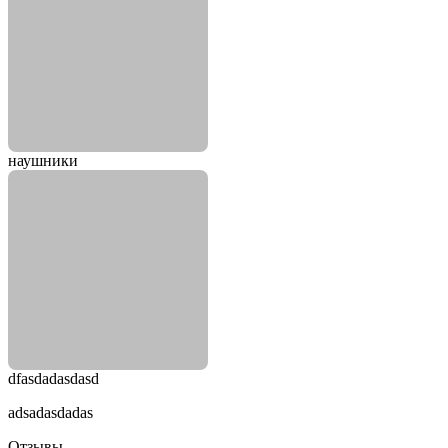
наушники
dfasdadasdasd
adsadasdadas
Отзывы