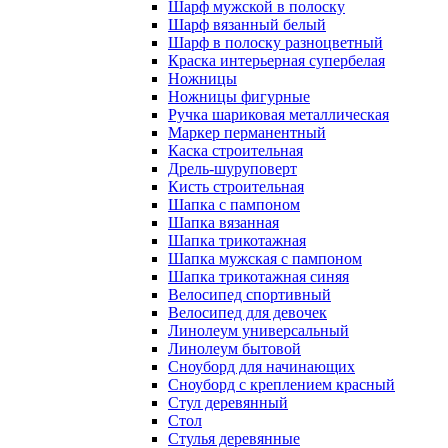
Шарф мужской в полоску
Шарф вязанный белый
Шарф в полоску разноцветный
Краска интерьерная супербелая
Ножницы
Ножницы фигурные
Ручка шариковая металлическая
Маркер перманентный
Каска строительная
Дрель-шуруповерт
Кисть строительная
Шапка с пампоном
Шапка вязанная
Шапка трикотажная
Шапка мужская с пампоном
Шапка трикотажная синяя
Велосипед спортивный
Велосипед для девочек
Линолеум универсальный
Линолеум бытовой
Сноуборд для начинающих
Сноуборд с креплением красный
Стул деревянный
Стол
Стулья деревянные