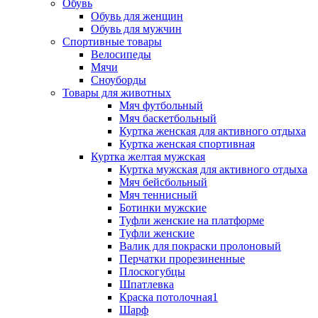
Обувь
Обувь для женщин
Обувь для мужчин
Спортивные товары
Велосипеды
Мячи
Сноуборды
Товары для животных
Мяч футбольный
Мяч баскетбольный
Куртка женская для активного отдыха
Куртка женская спортивная
Куртка желтая мужская
Куртка мужская для активного отдыха
Мяч бейсбольный
Мяч теннисный
Ботинки мужские
Туфли женские на платформе
Туфли женские
Валик для покраски пролоновый
Перчатки прорезиненные
Плоскогубцы
Шпатлевка
Краска потолочная1
Шарф