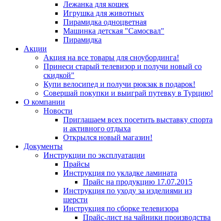
Лежанка для кошек
Игрушка для животных
Пирамидка одноцветная
Машинка детская "Самосвал"
Пирамидка
Акции
Акция на все товары для сноубординга!
Принеси старый телевизор и получи новый со
скидкой"
Купи велосипед и получи рюкзак в подарок!
Совершай покупки и выиграй путевку в Турцию!
О компании
Новости
Приглашаем всех посетить выставку спорта
и активного отдыха
Открылся новый магазин!
Документы
Инструкции по эксплуатации
Прайсы
Инструкция по укладке ламината
Прайс на продукцию 17.07.2015
Инструкция по уходу за изделиями из
шерсти
Инструкция по сборке телевизора
Прайс-лист на чайники производства