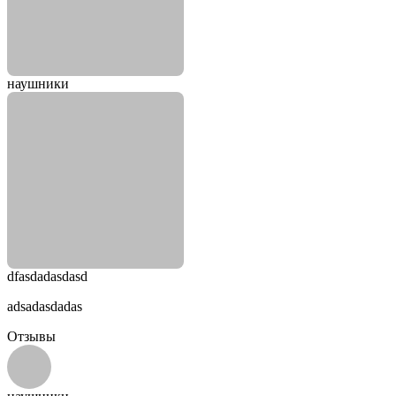
наушники
dfasdadasdasd
adsadasdadas
Отзывы