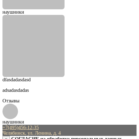
наушники
dfasdadasdasd
adsadasdadas
Отзывы
наушники
+7(495)456-12-35
Челябинск, ул. Ленина, д. 4
СОГЛАСИЕ на обработку персональных данных