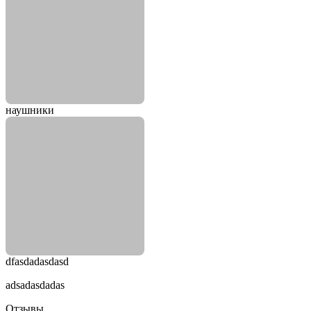
наушники
dfasdadasdasd
adsadasdadas
Отзывы