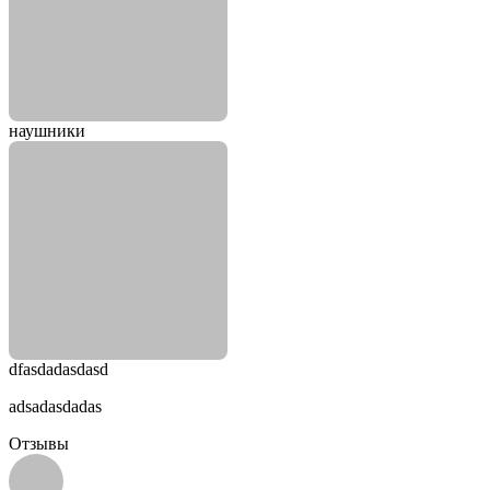
наушники
dfasdadasdasd
adsadasdadas
Отзывы