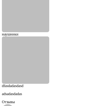
наушники
dfasdadasdasd
adsadasdadas
Отзывы